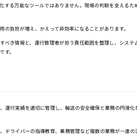
化する万能なツールではありません。現場の判断を支えるた
用の負担が増え、かえって非効率になることがあります。
すべき情報と、運行管理者が担う責任範囲を整理し、システ
です。
Cook
プライバシー情報
お客様が当サイトを訪れると、ブラウザに情報が
画、運行実績を適切に管理し、輸送の安全確保と業務の円滑化
ラウザに保存された情報が取得されることがあり
okie
先は Cookie であり、対象となるのはサイト訪
ト訪問者による設定、デバイス情報などです。こ
止、ドライバーの指導教育、乗務管理など複数の業務が一連の
正常に機能させる目的を中心に使われます。個人
kie