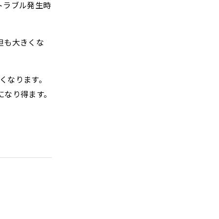
トラブル発生時
イトのパーソナライズ
プライバシーの権利を
化を拒否できるよう配慮
の Cookie に関
担も大きくな
設定を変更できます。
イトの利用やサービスの
すくなります。
になり得ます。
の設定で保存する