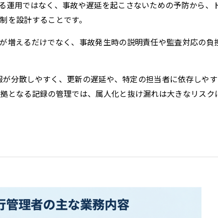
る運用ではなく、事故や遅延を起こさないための予防から、
が保存されることは通常ありませんが、Web サ
に使われることはあります。鈴与シンワートでは
制を設計することです。
尊重しており、一部の Cookie については有効
しています。各カテゴリをクリックすることで、それら
ムが増えるだけでなく、事故発生時の説明責任や監査対応の負
する詳細を確認し、当サイトにおけるデフォルト
ただし、一部の Cookie を無効化した場合、サ
利用に影響が出る可能性があります。
詳細情報
情報が分散しやすく、更新の遅延や、特定の担当者に依存しや
拠となる記録の管理では、属人化と抜け漏れは大きなリスク
こ