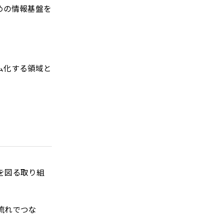
めの情報基盤を
ム化する領域と
ie の確認と管理
保存される、またはブ
を図る取り組
ます。情報の主な保存
問者に関する情報、サイ
れらの情報はサイトを
流れでつな
を直接特定できる情報