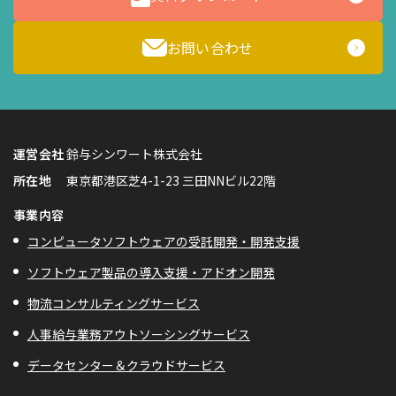
お問い合わせ
Cookie の確認と管理
運営会社
鈴与シンワート株式会社
所在地
東京都港区芝4-1-23 三田NNビル22階
プライバシー情報
事業内容
コンピュータソフトウェアの受託開発・開発支援
プライバシー情報
ソフトウェア製品の導入支援・アドオン開発
お客様が当サイトを訪れると、ブラウザに情報が保存される、またはブラ
ウザに保存された情報が取得されることがあります。情報の主な保存先は
物流コンサルティングサービス
Cookie であり、対象となるのはサイト訪問者に関する情報、サイト訪問
者による設定、デバイス情報などです。これらの情報はサイトを正常に機
人事給与業務アウトソーシングサービス
能させる目的を中心に使われます。個人を直接特定できる情報が保存され
ることは通常ありませんが、Web サイトのパーソナライズに使われるこ
データセンター＆クラウドサービス
とはあります。鈴与シンワートではプライバシーの権利を尊重しており、