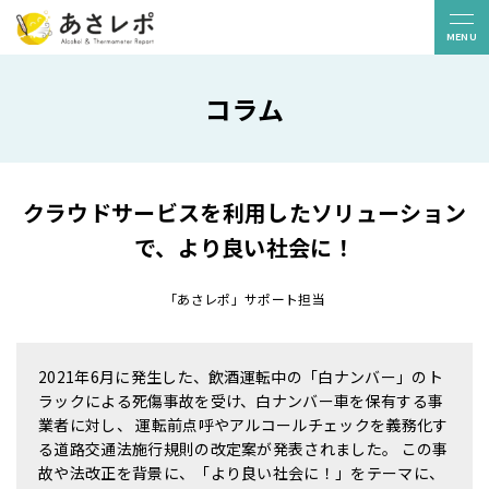
MENU
コラム
販売パートナー
お問い合わせ
ニュース
コラム
導入事例
よくある質問
クラウドサービスを利用したソリューション
無料トライアル
で、より良い社会に！
「あさレポ」サポート担当
白ナンバー
貸切バス
ライドシェア
機能一覧
2021年6月に発生した、飲酒運転中の「白ナンバー」のト
ラックによる死傷事故を受け、白ナンバー車を保有する事
デバイス
利用料金
業者に対し、 運転前点呼やアルコールチェックを義務化す
る道路交通法施行規則の改定案が発表されました。 この事
S
サービス連携
故や法改正を背景に、「より良い社会に！」をテーマに、