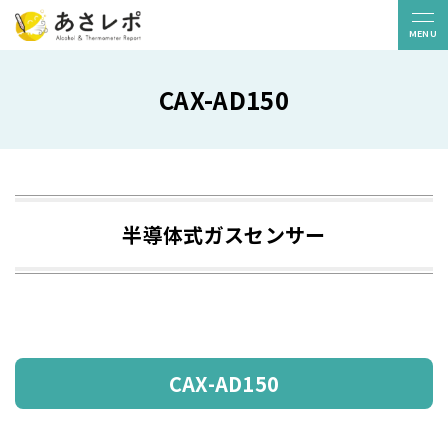
MENU
CAX-AD150
販売パートナー
お問い合わせ
ニュース
コラム
導入事例
よくある質問
無料トライアル
半導体式ガスセンサー
白ナンバー
貸切バス
ライドシェア
機能一覧
CAX-AD150
デバイス
利用料金
S
サービス連携