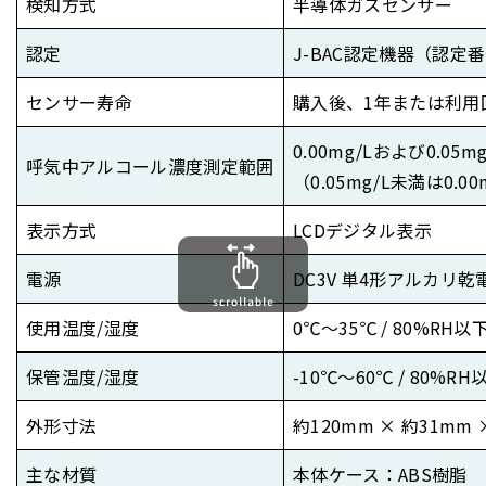
検知方式
半導体ガスセンサー
認定
J-BAC認定機器（認定番号 
センサー寿命
購入後、1年または利用
0.00mg/Lおよび0.05mg
呼気中アルコール濃度測定範囲
（0.05mg/L未満は0.0
表示方式
LCDデジタル表示
電源
DC3V 単4形アルカリ乾
使用温度/湿度
0℃～35℃ / 80%RH以
保管温度/湿度
-10℃～60℃ / 80%RH
外形寸法
約120mm × 約31mm 
主な材質
本体ケース：ABS樹脂