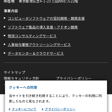
所在地
東京都港区芝4-1-23 三田NNビル22階
プライバシー情報
事業内容
コンピュータソフトウェアの受託開発・開発支援
プライバシー情報
ソフトウェア製品の導入支援・アドオン開発
お客様が当サイトを訪れると、ブラウザに情報が保存される、またはブラ
ウザに保存された情報が取得されることがあります。情報の主な保存先は
物流コンサルティングサービス
Cookie であり、対象となるのはサイト訪問者に関する情報、サイト訪問
者による設定、デバイス情報などです。これらの情報はサイトを正常に機
人事給与業務アウトソーシングサービス
能させる目的を中心に使われます。個人を直接特定できる情報が保存され
ることは通常ありませんが、Web サイトのパーソナライズに使われるこ
データセンター＆クラウドサービス
とはあります。鈴与シンワートではプライバシーの権利を尊重しており、
一部の Cookie については有効化を拒否できるよう配慮しています。各カ
テゴリをクリックすることで、それらの Cookie に関する詳細を確認し、
サイトマップ
当サイトにおけるデフォルト設定を変更できます。ただし、一部の
Cookie を無効化した場合、サイトの利用やサービスの利用に影響が出る
情報セキュリティ方針
プライバシーポリシー
不可欠な Cookie
可能性があります。
詳細情報
クッキーポリシー
クッキー設定変更
クッキーへの同意
パフォーマンス Cookie
当サイトを引き続き利用することにより、クッキーの利用に同
意したものと見なされます。
ターゲティング Cookie
クッキーについて
プライバシーポリシー