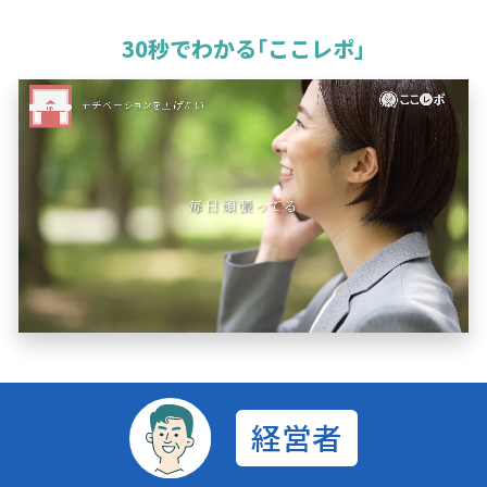
30
秒でわかる
｢ここレポ｣
経営者