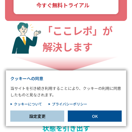
今すぐ無料トライアル
お客様が当サイトを訪れると、ブラウザに情報が保存される、またはブラウ
ザに保存された情報が取得されることがあります。情報の主な保存先は
Cookie であり、対象となるのはサイト訪問者に関する情報、サイト訪問者
「ここレポ」が
による設定、デバイス情報などです。これらの情報はサイトを正常に機能さ
せる目的を中心に使われます。個人を直接特定できる情報が保存されること
は通常ありませんが、Web サイトのパーソナライズに使われることはあり
解決します
ます。鈴与シンワートではプライバシーの権利を尊重しており、一部の
Cookie については有効化を拒否できるよう配慮しています。各カテゴリを
クリックすることで、それらの Cookie に関する詳細を確認し、当サイトに
おけるデフォルト設定を変更できます。ただし、一部の Cookie を無効化し
た場合、サイトの利用やサービスの利用に影響が出る可能性があります。
詳
不可欠な Cookie
細情報
クッキーへの同意
パフォーマンス Cookie
当サイトを引き続き利用することにより、クッキーの利用に同意
したものと見なされます。
ターゲティング Cookie
クッキーについて
プライバシーポリシー
従業員の「今、ここ」の気持ちと
設定変更
OK
この設定で保存する
状態を引き出す