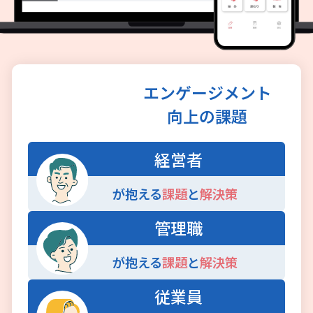
エンゲージメント
向上の課題
経営者
が抱える
課題
と
解決策
管理職
が抱える
課題
と
解決策
従業員