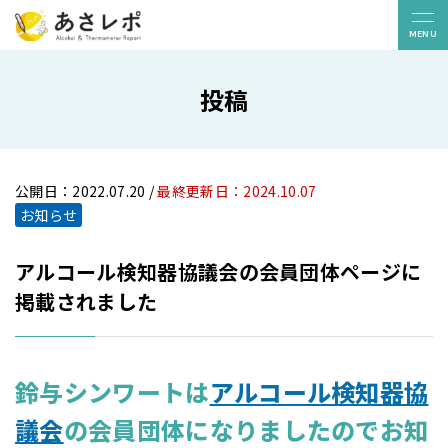
MENU
投稿
販売パートナー
お問い合わせ
ニュース
コラム
導入事例
よくある質問
公開日：2022.07.20 /
最終更新日：2024.10.07
無料トライアル
お知らせ
アルコール検知器協議会の会員団体ページに
白ナンバー
貸切バス
掲載されました
ライドシェア
機能一覧
デバイス
利用料金
鈴与シンワートは
アルコール検知器協
議会
の会員団体になりましたのでお知
S
サービス連携