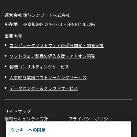
Cookie の確認と管理
運営会社
鈴与シンワート株式会社
所在地
東京都港区芝4-1-23 三田NNビル22階
プライバシー情報
事業内容
コンピュータソフトウェアの受託開発・開発支援
プライバシー情報
ソフトウェア製品の導入支援・アドオン開発
お客様が当サイトを訪れると、ブラウザに情報が保存される、またはブラ
ウザに保存された情報が取得されることがあります。情報の主な保存先は
物流コンサルティングサービス
Cookie であり、対象となるのはサイト訪問者に関する情報、サイト訪問
者による設定、デバイス情報などです。これらの情報はサイトを正常に機
人事給与業務アウトソーシングサービス
能させる目的を中心に使われます。個人を直接特定できる情報が保存され
ることは通常ありませんが、Web サイトのパーソナライズに使われるこ
データセンター＆クラウドサービス
とはあります。鈴与シンワートではプライバシーの権利を尊重しており、
一部の Cookie については有効化を拒否できるよう配慮しています。各カ
テゴリをクリックすることで、それらの Cookie に関する詳細を確認し、
サイトマップ
当サイトにおけるデフォルト設定を変更できます。ただし、一部の
情報セキュリティ方針
Cookie を無効化した場合、サイトの利用やサービスの利用に影響が出る
プライバシーポリシー
不可欠な Cookie
可能性があります。
詳細情報
クッキーポリシー
クッキー設定変更
クッキーへの同意
パフォーマンス Cookie