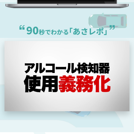
90
｢あさレポ｣
秒でわかる