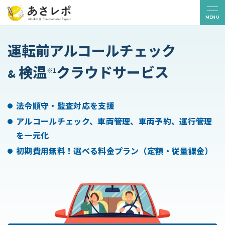
MENU
運転前アルコールチェック
販売パートナー
お問い合わせ
検温
クラウドサービス
※1
&
ニュース
コラム
導入事例
よくある質問
無料トライアル
法令順守・監査対応を支援
アルコールチェック、車両管理、車両予約、運行管理
を一元化
白ナンバー
貸切バス
初期費用無料！選べる料金プラン（定額・従量課金）
ライドシェア
機能一覧
デバイス
利用料金
S
サービス連携