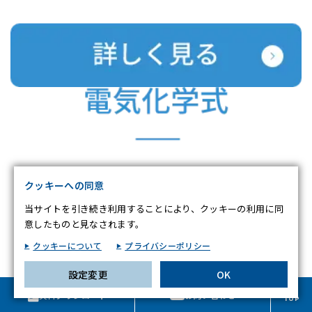
お客様が当サイトを訪れると、ブラウザに情報が保存される、またはブラ
ウザに保存された情報が取得されることがあります。情報の主な保存先は
Cookie であり、対象となるのはサイト訪問者に関する情報、サイト訪問
者による設定、デバイス情報などです。これらの情報はサイトを正常に機
能させる目的を中心に使われます。個人を直接特定できる情報が保存され
ることは通常ありませんが、Web サイトのパーソナライズに使われるこ
とはあります。鈴与シンワートではプライバシーの権利を尊重しており、
一部の Cookie については有効化を拒否できるよう配慮しています。各カ
テゴリをクリックすることで、それらの Cookie に関する詳細を確認し、
当サイトにおけるデフォルト設定を変更できます。ただし、一部の
Cookie を無効化した場合、サイトの利用やサービスの利用に影響が出る
不可欠な Cookie
可能性があります。
詳細情報
クッキーへの同意
パフォーマンス Cookie
当サイトを引き続き利用することにより、クッキーの利用に同
意したものと見なされます。
ターゲティング Cookie
クッキーについて
プライバシーポリシー
設定変更
OK
この設定で保存する
資料ダウンロード
お問い合わせ
TOP