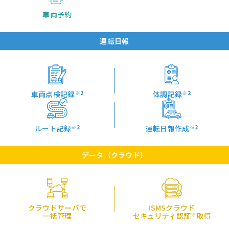
車両予約
運転日報
車両点検記録
※2
体調記録
※2
ルート記録
※2
運転日報作成
※2
データ（クラウド）
クラウドサーバで
ISMSクラウド
一括管理
セキュリティ認証
※
取得