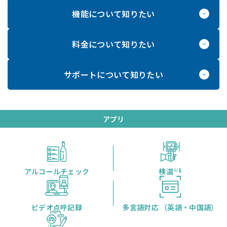
機能
について知りたい
料金
について知りたい
サポート
について知りたい
アプリ
アルコール
チェック
検温
※1
ビデオ点呼記録
多言語対応
（英語・中国語）