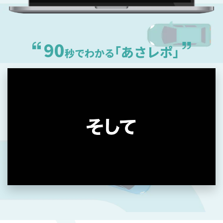
90
｢あさレポ｣
秒でわかる