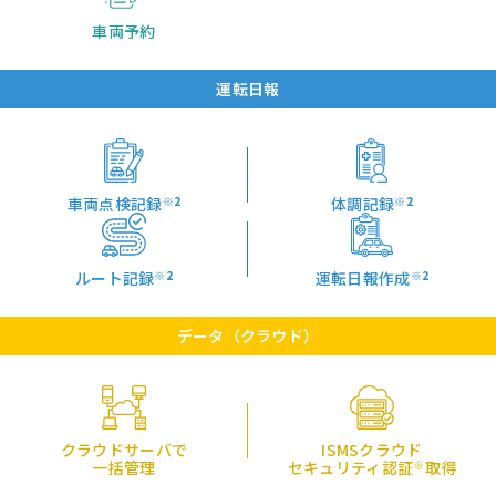
車両予約
運転日報
車両点検記録
※2
体調記録
※2
ルート記録
※2
運転日報作成
※2
データ（クラウド）
クラウドサーバで
ISMSクラウド
一括管理
セキュリティ認証
※
取得