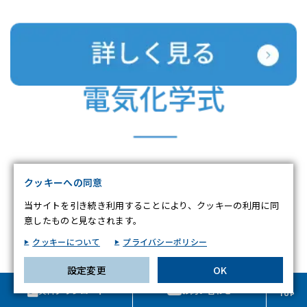
お客様が当サイトを訪れると、ブラウザに情報が保存される、またはブラ
ウザに保存された情報が取得されることがあります。情報の主な保存先は
Cookie であり、対象となるのはサイト訪問者に関する情報、サイト訪問
者による設定、デバイス情報などです。これらの情報はサイトを正常に機
能させる目的を中心に使われます。個人を直接特定できる情報が保存され
ることは通常ありませんが、Web サイトのパーソナライズに使われるこ
とはあります。鈴与シンワートではプライバシーの権利を尊重しており、
一部の Cookie については有効化を拒否できるよう配慮しています。各カ
テゴリをクリックすることで、それらの Cookie に関する詳細を確認し、
当サイトにおけるデフォルト設定を変更できます。ただし、一部の
Cookie を無効化した場合、サイトの利用やサービスの利用に影響が出る
不可欠な Cookie
可能性があります。
詳細情報
クッキーへの同意
パフォーマンス Cookie
当サイトを引き続き利用することにより、クッキーの利用に同
意したものと見なされます。
ターゲティング Cookie
クッキーについて
プライバシーポリシー
設定変更
OK
この設定で保存する
資料ダウンロード
お問い合わせ
TOP