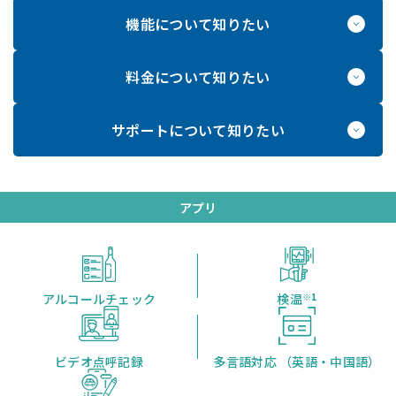
機能
について知りたい
料金
について知りたい
サポート
について知りたい
アプリ
アルコール
チェック
検温
※1
ビデオ点呼記録
多言語対応
（英語・中国語）