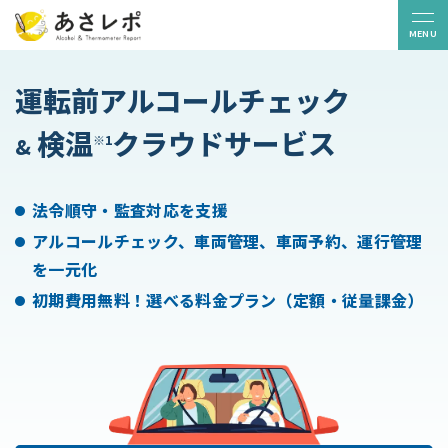
MENU
運転前アルコールチェック
販売パートナー
お問い合わせ
検温
クラウドサービス
※1
&
ニュース
コラム
導入事例
よくある質問
無料トライアル
法令順守・監査対応を支援
アルコールチェック、車両管理、車両予約、運行管理
を一元化
白ナンバー
貸切バス
初期費用無料！選べる料金プラン（定額・従量課金）
ライドシェア
機能一覧
デバイス
利用料金
S
サービス連携