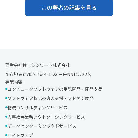
この著者の記事を見る
運営会社
鈴与シンワート株式会社
Cookie の確認と管理
所在地
東京都港区芝4-1-23 三田NNビル22階
事業内容
コンピュータソフトウェアの受託開発・開発支援
プライバシー情報
ソフトウェア製品の導入支援・アドオン開発
物流コンサルティングサービス
プライバシー情報
人事給与業務アウトソーシングサービス
お客様が当サイトを訪れると、ブラウザに情報が保存される、またはブラウ
ザに保存された情報が取得されることがあります。情報の主な保存先は
データセンター＆クラウドサービス
Cookie であり、対象となるのはサイト訪問者に関する情報、サイト訪問者
サイトマップ
による設定、デバイス情報などです。これらの情報はサイトを正常に機能さ