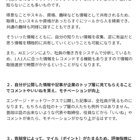
知らないことも多いものです。
得意なことやスキル、資格、趣味なども情報として共有されるため、
取得したいスキルや資格があったらすぐにツールから人を検索でき、
共通の趣味も同様に探すこともできます。
そういった情報とともに、自分の知りたい情報を収集、逆に有益だと
思う情報を積極的に共有していくということも可能になります。
また、
AI
エンジンにより、社員の働き方をシステムで分析しているた
め、
1
人
1
人に合った情報をレコメンドする機能もありますので情報の
取捨選択で時間がかかるということがなくなります。
２．自分が公開した情報や記事が企業のトップ層に見てもらえること
でコメントやいいねを貰え、モチベーションが向上
エンゲージ・ドットワークスで公開した記事は、全社員が見るものに
なります。もちろん会社のトップ層の人たちも例外ではありません。
普段は話の出来ないような代表や取締役、役員などから「いいね」や
コメントが来たら、モチベーションがかなり上がるはずです。
３．貢献度によって、マイル（ポイント）がたまるため、評価指標に