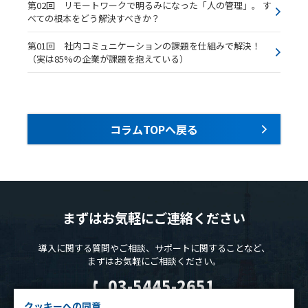
第02回 リモートワークで明るみになった「人の管理」。 す
べての根本をどう解決すべきか？
Cookie の確認と管理
第01回 社内コミュニケーションの課題を仕組みで解決！
（実は85%の企業が課題を抱えている）
プライバシー情報
プライバシー情報
コラムTOPへ戻る
お客様が当サイトを訪れると、ブラウザに情報が保存される、またはブラウ
ザに保存された情報が取得されることがあります。情報の主な保存先は
Cookie であり、対象となるのはサイト訪問者に関する情報、サイト訪問者
による設定、デバイス情報などです。これらの情報はサイトを正常に機能さ
せる目的を中心に使われます。個人を直接特定できる情報が保存されること
まずはお気軽にご連絡ください
は通常ありませんが、Web サイトのパーソナライズに使われることはあり
ます。鈴与シンワートではプライバシーの権利を尊重しており、一部の
Cookie については有効化を拒否できるよう配慮しています。各カテゴリを
導入に関する質問やご相談、サポートに関することなど、
クリックすることで、それらの Cookie に関する詳細を確認し、当サイトに
まずはお気軽にご相談ください。
おけるデフォルト設定を変更できます。ただし、一部の Cookie を無効化し
03-5445-2651
た場合、サイトの利用やサービスの利用に影響が出る可能性があります。
詳
不可欠な Cookie
細情報
（平日9:00-18:00）
クッキーへの同意