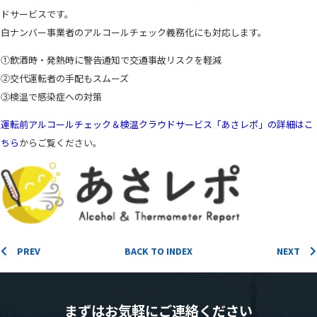
ドサービスです。
白ナンバー事業者のアルコールチェック義務化にも対応します。
①
飲酒時・発熱時に警告通知で交通事故リスクを軽減
②
交代運転者の手配もスムーズ
③検温で感染症への対策
運転前アルコールチェック＆検温クラウドサービス「あさレポ」の詳細はこ
Cookie の確認と管理
ちら
からご覧ください。
プライバシー情報
プライバシー情報
お客様が当サイトを訪れると、ブラウザに情報が保存される、またはブラウ
PREV
BACK TO INDEX
NEXT
ザに保存された情報が取得されることがあります。情報の主な保存先は
Cookie であり、対象となるのはサイト訪問者に関する情報、サイト訪問者
による設定、デバイス情報などです。これらの情報はサイトを正常に機能さ
せる目的を中心に使われます。個人を直接特定できる情報が保存されること
まずはお気軽にご連絡ください
は通常ありませんが、Web サイトのパーソナライズに使われることはあり